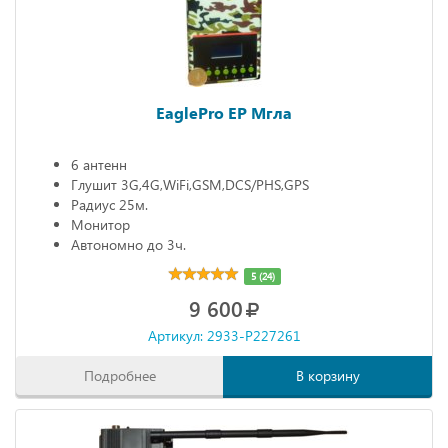
EaglePro EP Мгла
6 антенн
Глушит 3G,4G,WiFi,GSM,DCS/PHS,GPS
Радиус 25м.
Монитор
Автономно до 3ч.
5 (24)
9 600
Артикул: 2933-P227261
Подробнее
В корзину