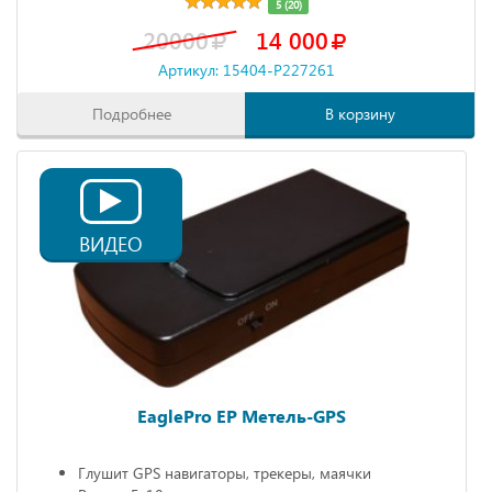
5 (20)
20000
14 000
Артикул: 15404-P227261
Подробнее
В корзину
ВИДЕО
EaglePro EP Метель-GPS
Глушит GPS навигаторы, трекеры, маячки