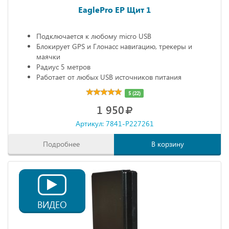
EaglePro EP Щит 1
Подключается к любому micro USB
Блокирует GPS и Глонасс навигацию, трекеры и
маячки
Радиус 5 метров
Работает от любых USB источников питания
Габариты: 68х20х10 мм
5 (22)
1 950
Артикул: 7841-P227261
Подробнее
В корзину
ВИДЕО