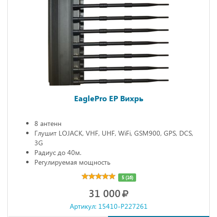
EaglePro EP Вихрь
8 антенн
Глушит LOJACK, VHF, UHF, WiFi, GSM900, GPS, DCS,
3G
Радиус до 40м.
Регулируемая мощность
5 (16)
31 000
Артикул: 15410-P227261