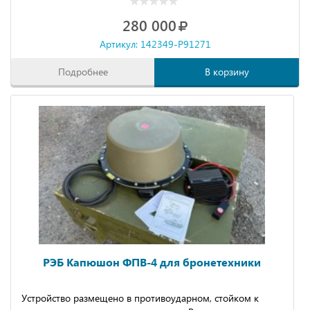
Оснащено выносным пультом контроля и управления с
280 000
кабелем длиной 4 м.
Артикул: 142349-P91271
Возможно увеличение мощности передатчиков до 50Вт.
Подробнее
В корзину
РЭБ Капюшон ФПВ-4 для бронетехники
Устройство размещено в противоударном, стойком к