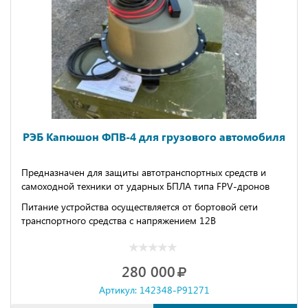
РЭБ Капюшон ФПВ-4 для грузового автомобиля
Предназначен для защиты автотранспортных средств и
самоходной техники от ударных БПЛА типа FPV-дронов
Питание устройства осуществляется от бортовой сети
транспортного средства с напряжением 12В
Зона действия устройства - 200м от защищаемого объекта
Оснащено выносным пультом контроля и управления с
280 000
кабелем длиной 4 м.
Артикул: 142348-P91271
Возможно увеличение мощности передатчиков до 50Вт