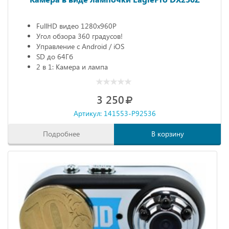
FullHD видео 1280х960P
Угол обзора 360 градусов!
Управление с Android / iOS
SD до 64Гб
2 в 1: Камера и лампа
3 250
Артикул: 141553-P92536
Подробнее
В корзину