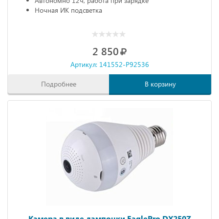
Автономно 12ч, работа при зарядке
Ночная ИК подсветка
2 850
Артикул: 141552-P92536
Подробнее
В корзину
Камера в виде лампочки EaglePro DX250Z