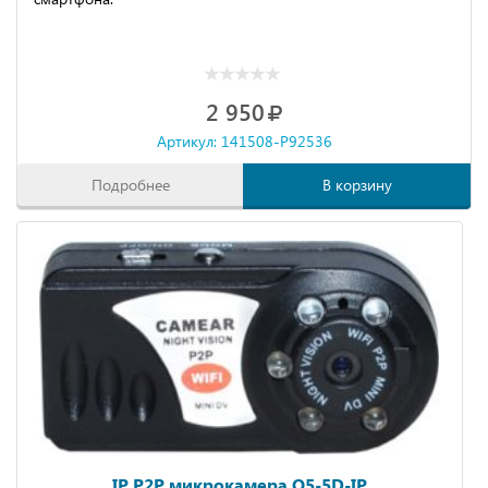
2 950
Артикул: 141508-P92536
Подробнее
В корзину
IP P2P микрокамера Q5-5D-IP