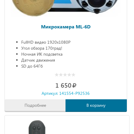
Микрокамера ML-6D
FullHD видео 1920х1080P
Угол обзора 170град!
Ночная ИК подсветка
Датчик движения
SD до 64Гб
1 650
Артикул: 141554-P92536
Подробнее
В корзину