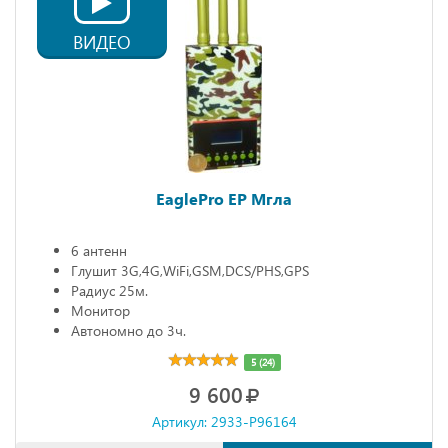
ВИДЕО
EaglePro EP Мгла
6 антенн
Глушит 3G,4G,WiFi,GSM,DCS/PHS,GPS
Радиус 25м.
Монитор
Автономно до 3ч.
5 (24)
9 600
Артикул: 2933-P96164