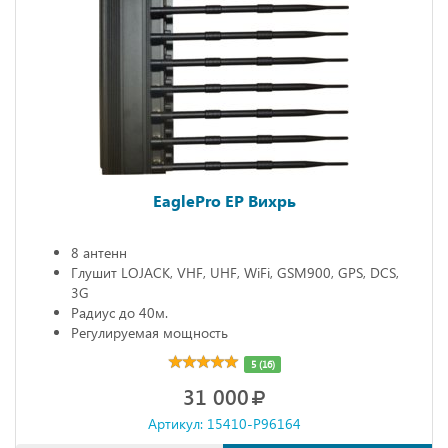
EaglePro EP Вихрь
8 антенн
Глушит LOJACK, VHF, UHF, WiFi, GSM900, GPS, DCS,
3G
Радиус до 40м.
Регулируемая мощность
5 (16)
31 000
Артикул: 15410-P96164