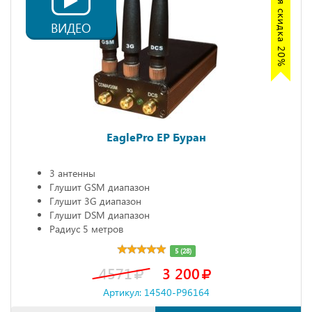
Акция скидка 20%
ВИДЕО
EaglePro EP Буран
3 антенны
Глушит GSM диапазон
Глушит 3G диапазон
Глушит DSM диапазон
Радиус 5 метров
5 (28)
4571
3 200
Артикул: 14540-P96164