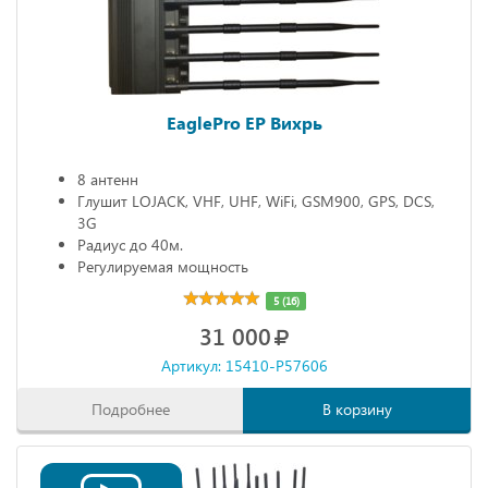
EaglePro EP Вихрь
8 антенн
Глушит LOJACK, VHF, UHF, WiFi, GSM900, GPS, DCS,
3G
Радиус до 40м.
Регулируемая мощность
5 (16)
31 000
Артикул: 15410-P57606
Подробнее
В корзину