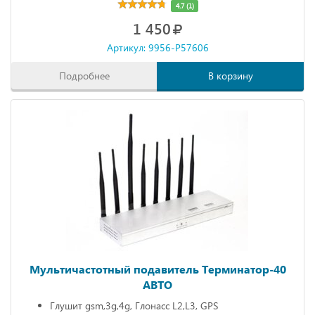
4.7 (1)
1 450
Артикул: 9956-P57606
Подробнее
В корзину
Мультичастотный подавитель Терминатор-40
АВТО
Глушит gsm,3g,4g, Глонасс L2,L3, GPS