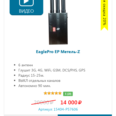
Акция скидка 20%
ВИДЕО
EaglePro EP Метель-Z
6 антенн
Глушит 3G, 4G, WiFi, GSM, DCS/PHS, GPS
Радиус 15-25м.
ВЫКЛ отдельных каналов
Автономно 90 мин.
5 (20)
20000
14 000
Артикул: 15404-P57606