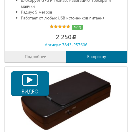
Блокирует GPS и Глонасс навигацию, трекеры и
маячки
Радиус 5 метров
Работает от любых USB источников питания
Габариты: 68х20х10 мм
5 (18)
2 250
Артикул: 7843-P57606
Подробнее
В корзину
ВИДЕО