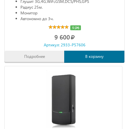
Глушит 3G,4G,WiFi,GSM,DCS/PHS,GPS
Радиус 25м.
Монитор
Автономно до 3ч.
5 (24)
9 600
Артикул: 2933-P57606
Подробнее
В корзину