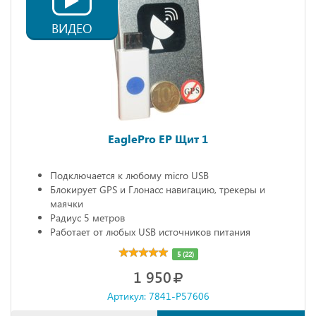
ВИДЕО
EaglePro EP Щит 1
Подключается к любому micro USB
Блокирует GPS и Глонасс навигацию, трекеры и
маячки
Радиус 5 метров
Работает от любых USB источников питания
Габариты: 68х20х10 мм
5 (22)
1 950
Артикул: 7841-P57606